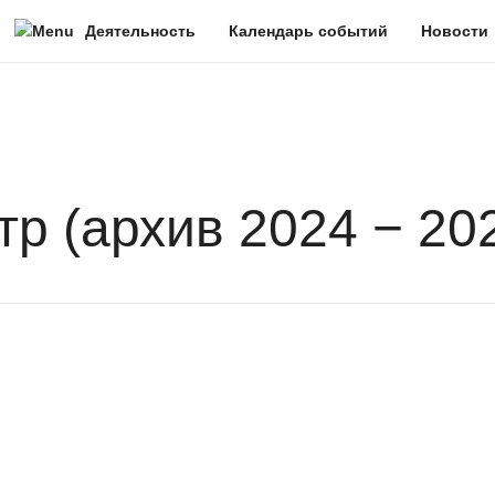
Деятельность
Календарь событий
Новости
Программы повышения квалификации
Мероприятия и проекты
Федеральный методический центр
Единая федеральная система
р (архив 2024 − 2025
Федеральный реестр программ ДПО
Образовательный календарь