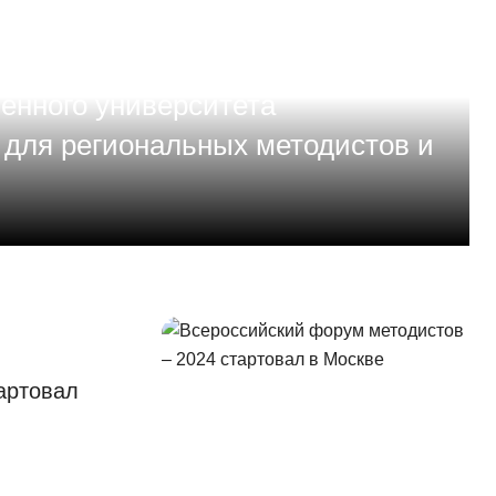
енного университета
 для региональных методистов и
артовал