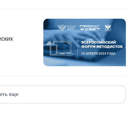
еских
ить еще